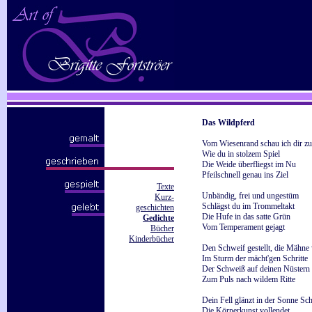
Das Wildpferd
Vom Wiesenrand schau ich dir zu
Wie du in stolzem Spiel
Die Weide überfliegst im Nu
Pfeilschnell genau ins Ziel
Texte
Unbändig, frei und ungestüm
Kurz-
Schlägst du im Trommeltakt
geschichten
Die Hufe in das satte Grün
Gedichte
Vom Temperament gejagt
Bücher
Kinderbücher
Den Schweif gestellt, die Mähne
Im Sturm der mächt'gen Schritte
Der Schweiß auf deinen Nüstern 
Zum Puls nach wildem Ritte
Dein Fell glänzt in der Sonne Sc
Die Körperkunst vollendet